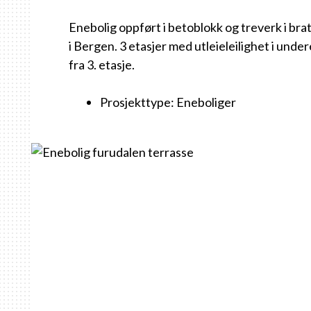
Enebolig oppført i betoblokk og treverk i bra
i Bergen. 3 etasjer med utleieleilighet i unde
fra 3. etasje.
Prosjekttype: Eneboliger