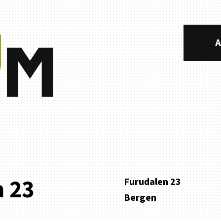
A
n 23
Furudalen 23
Bergen